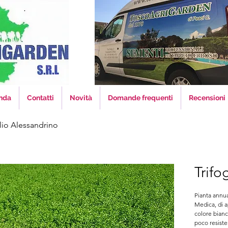
nda
Contatti
Novità
Domande frequenti
Recensioni
lio Alessandrino
Trifo
Pianta annual
Medica, di ap
colore bianc
poco resiste