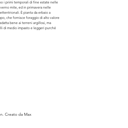
 i primi temporali di fine estate nelle 
nverno mite, ed in primavera nelle 
ettentrionali. È pianta da erbaio a 
ppo, che fornisce foraggio di alto valore 
 adatta bene ai terreni argillosi, ma 
li di medio impasto e leggeri purché 
stituisce il Trifoglio incarnato nel 
ndsberger nei climi temperati e nei 
i od alcalini. Esistono varietà ad un solo 
ietà a più sfalci; queste ultime sono 
 per l’utilizzo che se ne fa in Italia.
en. Creato da Max