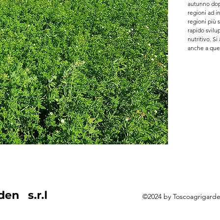
autunno dopo
regioni ad i
regioni più s
rapido svilu
nutritivo. Si
anche a quel
non acidi. So
miscuglio La
terreni neutr
sfalcio e var
quelle adatte
den s.r.l
©2024 by Toscoagrigard