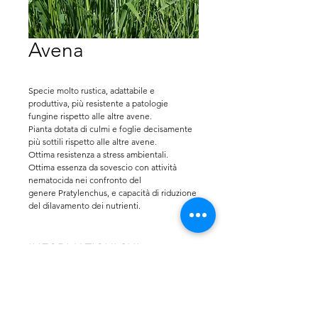
Avena
Specie molto rustica, adattabile e 
produttiva, più resistente a patologie 
fungine rispetto alle altre avene.
Pianta dotata di culmi e foglie decisamente 
più sottili rispetto alle altre avene.
Ottima resistenza a stress ambientali.
Ottima essenza da sovescio con attività 
nematocida nei confronto del 
genere Pratylenchus, e capacità di riduzione 
del dilavamento dei nutrienti.
SEMINA: da ottobre a dicembre o 
primaverile.
DOSE DI SEMINA: 70 kg/ha
INFORMAZIONI SUL
IMPIEGHI: Adatta a sovesci per riduzione 
PRODOTTO
dilavamento e apporto sost. organica 
nell’interfila di colture arboree e come 
Questi sono i dettagli di un 
componente di miscugli autunnali-
POLITICA SU RESI E
prodotto. Sono un posto perfetto 
primaverili.